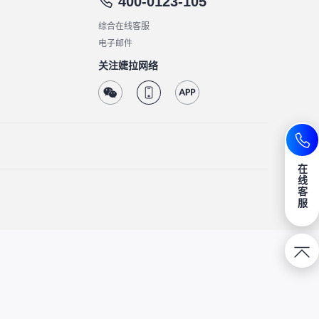
400-0123-105
综合在线客服
电子邮件
关注婕拉网络
在
线
客
服