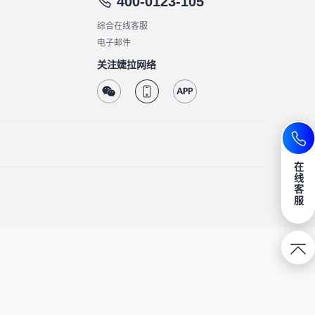
400-0123-105
综合在线客服
电子邮件
关注婕拉网络
在
线
客
服