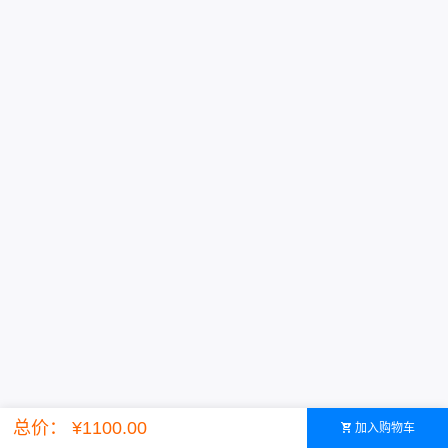
Powered by ©智简魔方
总价： ¥1100.00
加入购物车