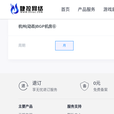
首页
产品服务
游戏
杭州(动态)BGP机房⑥
周期
月
退订
0元
享无忧退订服务
免费备案
主要产品
服务支持