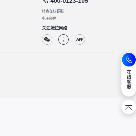
400-0123-105
综合在线客服
电子邮件
关注婕拉网络
在
线
客
服