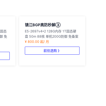
镇江BGP高防秒解③
0G固态
E5-2697v4*2 128G内存 1T固态硬
御 免
盘 50m 88核 单机200G防御 免备案
¥ 800.00 起/ 月
前往选购 》